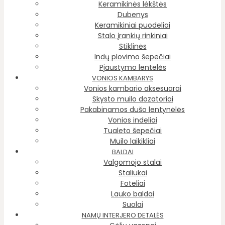
Keramikinės lėkštės
Dubenys
Keramikiniai puodeliai
Stalo įrankių rinkiniai
Stiklinės
Indų plovimo šepečiai
Pjaustymo lentelės
VONIOS KAMBARYS
Vonios kambario aksesuarai
Skysto muilo dozatoriai
Pakabinamos dušo lentynėlės
Vonios indeliai
Tualeto šepečiai
Muilo laikikliai
BALDAI
Valgomojo stalai
Staliukai
Foteliai
Lauko baldai
Suolai
NAMŲ INTERJERO DETALĖS