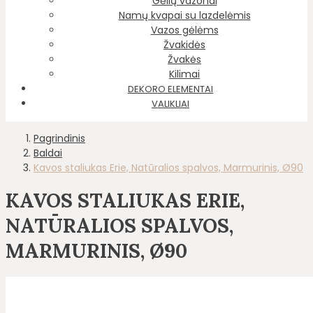
Gėlių vazonai
Namų kvapai su lazdelėmis
Vazos gėlėms
Žvakidės
Žvakės
Kilimai
DEKORO ELEMENTAI
VALIKLIAI
Pagrindinis
Baldai
Kavos staliukas Erie, Natūralios spalvos, Marmurinis, Ø90
KAVOS STALIUKAS ERIE,
NATŪRALIOS SPALVOS,
MARMURINIS, Ø90