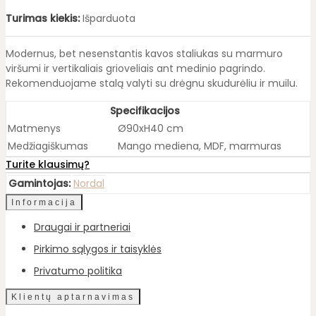
Turimas kiekis:
Išparduota
Modernus, bet nesenstantis kavos staliukas su marmuro
viršumi ir vertikaliais grioveliais ant medinio pagrindo.
Rekomenduojame stalą valyti su drėgnu skudurėliu ir muilu.
Specifikacijos
Matmenys
Ø90xH40 cm
Medžiagiškumas
Mango mediena, MDF, marmuras
Turite klausimų?
Gamintojas:
Nordal
Informacija
Draugai ir partneriai
Pirkimo sąlygos ir taisyklės
Privatumo politika
Klientų aptarnavimas