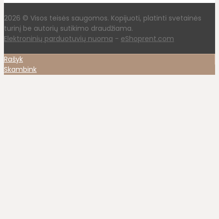
2026 © Visos teisės saugomos. Kopijuoti, platinti svetainės
turinį be autorių sutikimo draudžiama.
Elektroninių parduotuvių nuoma
-
eShoprent.com
Rašyk
Skambink