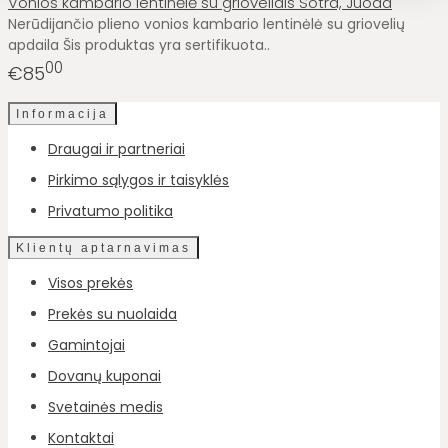
Vonios kambario lentinėlė su grioveliais Sotra, Juoda
Nerūdijančio plieno vonios kambario lentinėlė su griovelių
apdaila Šis produktas yra sertifikuota..
00
€85
Informacija
Draugai ir partneriai
Pirkimo sąlygos ir taisyklės
Privatumo politika
Klientų aptarnavimas
Visos prekės
Prekės su nuolaida
Gamintojai
Dovanų kuponai
Svetainės medis
Kontaktai