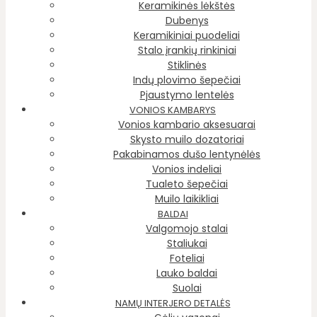
Keramikinės lėkštės
Dubenys
Keramikiniai puodeliai
Stalo įrankių rinkiniai
Stiklinės
Indų plovimo šepečiai
Pjaustymo lentelės
VONIOS KAMBARYS
Vonios kambario aksesuarai
Skysto muilo dozatoriai
Pakabinamos dušo lentynėlės
Vonios indeliai
Tualeto šepečiai
Muilo laikikliai
BALDAI
Valgomojo stalai
Staliukai
Foteliai
Lauko baldai
Suolai
NAMŲ INTERJERO DETALĖS