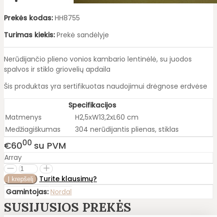
Prekės kodas:
HH8755
Turimas kiekis:
Prekė sandėlyje
Nerūdijančio plieno vonios kambario lentinėlė, su juodos
spalvos ir stiklo griovelių apdaila
Šis produktas yra sertifikuotas naudojimui drėgnose erdvėse
Specifikacijos
Matmenys
H2,5xW13,2xL60 cm
Medžiagiškumas
304 nerūdijantis plienas, stiklas
00
€60
su PVM
Array
Turite klausimų?
Gamintojas:
Nordal
SUSIJUSIOS PREKĖS