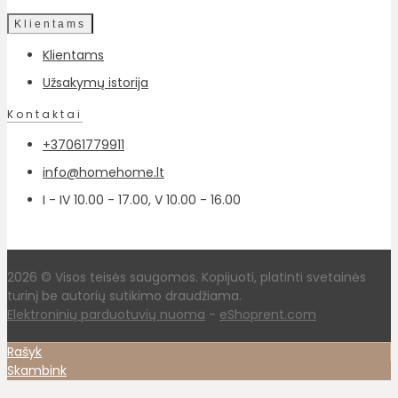
Klientams
Klientams
Užsakymų istorija
Kontaktai
+37061779911
info@homehome.lt
I - IV 10.00 - 17.00, V 10.00 - 16.00
2026 © Visos teisės saugomos. Kopijuoti, platinti svetainės
turinį be autorių sutikimo draudžiama.
Elektroninių parduotuvių nuoma
-
eShoprent.com
Rašyk
Skambink