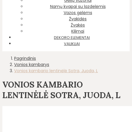
Gėlių vazonai
Namų kvapai su lazdelėmis
Vazos gėlėms
Žvakidės
Žvakės
Kilimai
DEKORO ELEMENTAI
VALIKLIAI
Pagrindinis
Vonios kambarys
Vonios kambario lentinėlė Sotra, Juoda, L
VONIOS KAMBARIO
LENTINĖLĖ SOTRA, JUODA, L