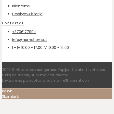
Klientams
Užsakymų istorija
Kontaktai
+37061779911
info@homehome.lt
I - IV 10.00 - 17.00, V 10.00 - 16.00
2026 © Visos teisės saugomos. Kopijuoti, platinti svetainės
turinį be autorių sutikimo draudžiama.
Elektroninių parduotuvių nuoma
-
eShoprent.com
Rašyk
Skambink