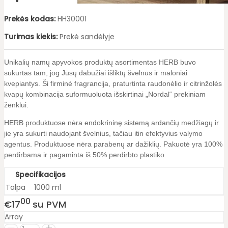
Prekės kodas:
HH30001
Turimas kiekis:
Prekė sandėlyje
Unikalių namų apyvokos produktų asortimentas HERB buvo
sukurtas tam, jog Jūsų dabužiai išliktų švelnūs ir maloniai
kvepiantys. Ši firminė fragrancija, praturtinta raudonėlio ir citrinžolės
kvapų kombinacija suformuoluota išskirtinai „Nordal“ prekiniam
ženklui.
HERB produktuose nėra endokrininę sistemą ardančių medžiagų ir
jie yra sukurti naudojant švelnius, tačiau itin efektyvius valymo
agentus. Produktuose nėra parabenų ar dažiklių. Pakuotė yra 100%
perdirbama ir pagaminta iš 50% perdirbto plastiko.
Specifikacijos
Talpa
1000 ml
00
€17
su PVM
Array