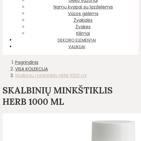
Gėlių vazonai
Namų kvapai su lazdelėmis
Vazos gėlėms
Žvakidės
Žvakės
Kilimai
DEKORO ELEMENTAI
VALIKLIAI
Pagrindinis
VISA KOLEKCIJA
Skalbinių minkštiklis HERB 1000 ml
SKALBINIŲ MINKŠTIKLIS
HERB 1000 ML