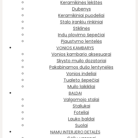
Keramikinės lėkštės
Dubenys
Keramikiniai puodeliai
Stalo įrankių rinkiniai
Stiklinės
Indų plovimo šepečiai
Pjaustymo lentelės
VONIOS KAMBARYS
Vonios kambario aksesuarai
Skysto muilo dozatoriai
Pakabinamos dušo lentynėlės
Vonios indeliai
Tualeto šepečiai
Muilo laikikliai
BALDAI
Valgomojo stalai
Staliukai
Foteliai
Lauko baldai
Suolai
NAMŲ INTERJERO DETALĖS