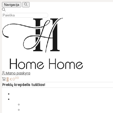
Navigacija
Mano paskyra
00
€0
0
Prekių krepšelis tuščias!