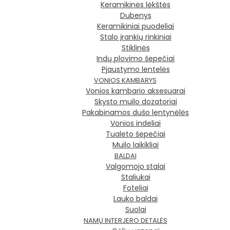
Keramikinės lėkštės
Dubenys
Keramikiniai puodeliai
Stalo įrankių rinkiniai
Stiklinės
Indų plovimo šepečiai
Pjaustymo lentelės
VONIOS KAMBARYS
Vonios kambario aksesuarai
Skysto muilo dozatoriai
Pakabinamos dušo lentynėlės
Vonios indeliai
Tualeto šepečiai
Muilo laikikliai
BALDAI
Valgomojo stalai
Staliukai
Foteliai
Lauko baldai
Suolai
NAMŲ INTERJERO DETALĖS