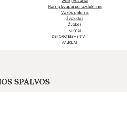
Gėlių vazonai
Namų kvapai su lazdelėmis
Vazos gėlėms
Žvakidės
Žvakės
Kilimai
DEKORO ELEMENTAI
VALIKLIAI
NOS SPALVOS