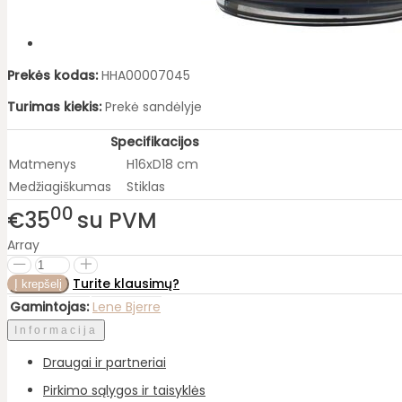
Prekės kodas:
HHA00007045
Turimas kiekis:
Prekė sandėlyje
Specifikacijos
Matmenys
H16xD18 cm
Medžiagiškumas
Stiklas
00
€35
su PVM
Array
Turite klausimų?
Gamintojas:
Lene Bjerre
Informacija
Draugai ir partneriai
Pirkimo sąlygos ir taisyklės