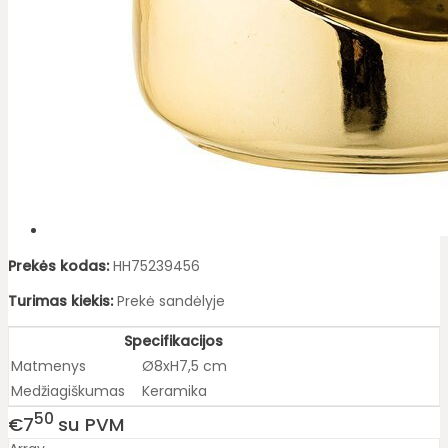
Prekės kodas:
HH75239456
Turimas kiekis:
Prekė sandėlyje
Specifikacijos
Matmenys
Ø8xH7,5 cm
Medžiagiškumas
Keramika
50
€7
su PVM