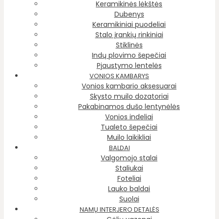
Keramikinės lėkštės
Dubenys
Keramikiniai puodeliai
Stalo įrankių rinkiniai
Stiklinės
Indų plovimo šepečiai
Pjaustymo lentelės
VONIOS KAMBARYS
Vonios kambario aksesuarai
Skysto muilo dozatoriai
Pakabinamos dušo lentynėlės
Vonios indeliai
Tualeto šepečiai
Muilo laikikliai
BALDAI
Valgomojo stalai
Staliukai
Foteliai
Lauko baldai
Suolai
NAMŲ INTERJERO DETALĖS