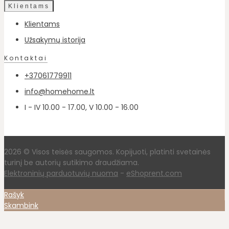
Klientams
Klientams
Užsakymų istorija
Kontaktai
+37061779911
info@homehome.lt
I - IV 10.00 - 17.00, V 10.00 - 16.00
2026 © Visos teisės saugomos. Kopijuoti, platinti svetainės
turinį be autorių sutikimo draudžiama.
Elektroninių parduotuvių nuoma
-
eShoprent.com
Rašyk
Skambink