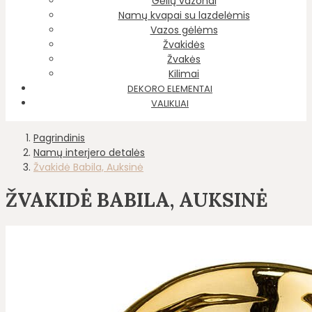
Gėlių vazonai
Namų kvapai su lazdelėmis
Vazos gėlėms
Žvakidės
Žvakės
Kilimai
DEKORO ELEMENTAI
VALIKLIAI
Pagrindinis
Namų interjero detalės
Žvakidė Babila, Auksinė
ŽVAKIDĖ BABILA, AUKSINĖ