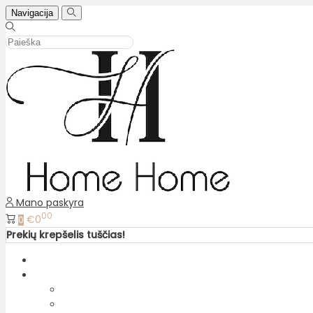
Navigacija
Mano paskyra
00
€0
0
Prekių krepšelis tuščias!