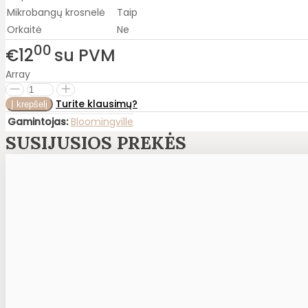
Mikrobangų krosnelė
Taip
Orkaitė
Ne
00
€12
su PVM
Array
Turite klausimų?
Gamintojas:
Bloomingville
SUSIJUSIOS PREKĖS