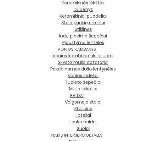
Keramikinės lėkštės
Dubenys
Keramikiniai puodeliai
Stalo įrankių rinkiniai
Stiklinės
Indų plovimo šepečiai
Pjaustymo lentelės
VONIOS KAMBARYS
Vonios kambario aksesuarai
Skysto muilo dozatoriai
Pakabinamos dušo lentynėlės
Vonios indeliai
Tualeto šepečiai
Muilo laikikliai
BALDAI
Valgomojo stalai
Staliukai
Foteliai
Lauko baldai
Suolai
NAMŲ INTERJERO DETALĖS