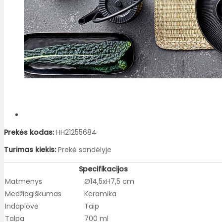
Prekės kodas:
HH21255684
Turimas kiekis:
Prekė sandėlyje
Specifikacijos
Matmenys
Ø14,5xH7,5 cm
Medžiagiškumas
Keramika
Indaplovė
Taip
Talpa
700 ml