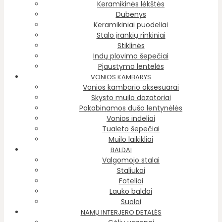
Keramikinės lėkštės
Dubenys
Keramikiniai puodeliai
Stalo įrankių rinkiniai
Stiklinės
Indų plovimo šepečiai
Pjaustymo lentelės
VONIOS KAMBARYS
Vonios kambario aksesuarai
Skysto muilo dozatoriai
Pakabinamos dušo lentynėlės
Vonios indeliai
Tualeto šepečiai
Muilo laikikliai
BALDAI
Valgomojo stalai
Staliukai
Foteliai
Lauko baldai
Suolai
NAMŲ INTERJERO DETALĖS