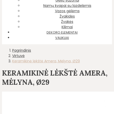
Gėlių vazonai
Namų kvapai su lazdelėmis
Vazos gėlėms
Žvakidės
Žvakės
Kilimai
DEKORO ELEMENTAI
VALIKLIAI
Pagrindinis
Virtuvė
Keramikinė lėkštė Amera, Mėlyna, Ø29
KERAMIKINĖ LĖKŠTĖ AMERA,
MĖLYNA, Ø29