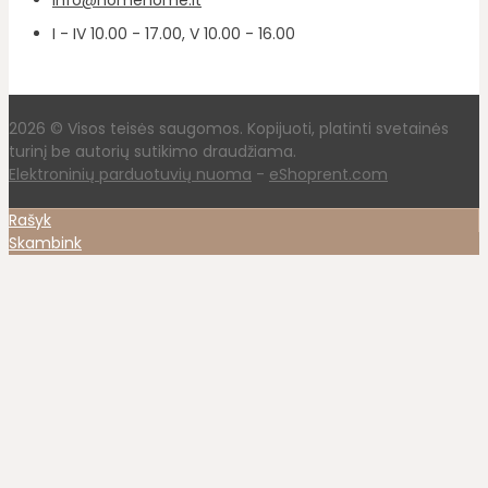
info@homehome.lt
I - IV 10.00 - 17.00, V 10.00 - 16.00
2026 © Visos teisės saugomos. Kopijuoti, platinti svetainės
turinį be autorių sutikimo draudžiama.
Elektroninių parduotuvių nuoma
-
eShoprent.com
Rašyk
Skambink