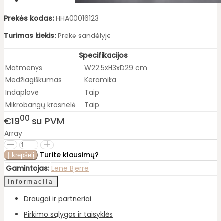
Prekės kodas:
HHA00016123
Turimas kiekis:
Prekė sandėlyje
Specifikacijos
Matmenys
W22.5xH3xD29 cm
Medžiagiškumas
Keramika
Indaplovė
Taip
Mikrobangų krosnelė
Taip
00
€19
su PVM
Array
Turite klausimų?
Gamintojas:
Lene Bjerre
Informacija
Draugai ir partneriai
Pirkimo sąlygos ir taisyklės