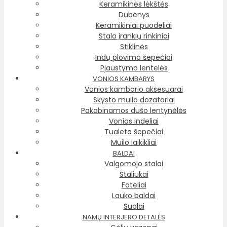
Keramikinės lėkštės
Dubenys
Keramikiniai puodeliai
Stalo įrankių rinkiniai
Stiklinės
Indų plovimo šepečiai
Pjaustymo lentelės
VONIOS KAMBARYS
Vonios kambario aksesuarai
Skysto muilo dozatoriai
Pakabinamos dušo lentynėlės
Vonios indeliai
Tualeto šepečiai
Muilo laikikliai
BALDAI
Valgomojo stalai
Staliukai
Foteliai
Lauko baldai
Suolai
NAMŲ INTERJERO DETALĖS