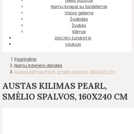
Gėlių vazonai
Namų kvapai su lazdelėmis
Vazos gėlėms
Žvakidės
Žvakės
Kilimai
DEKORO ELEMENTAI
VALIKLIAI
Pagrindinis
Namų interjero detalės
Austas kilimas Pearl, Smėlio spalvos, 160x240 cm
AUSTAS KILIMAS PEARL,
SMĖLIO SPALVOS, 160X240 CM