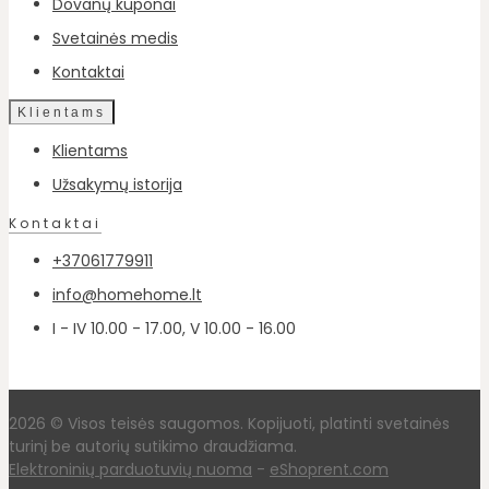
Dovanų kuponai
Svetainės medis
Kontaktai
Klientams
Klientams
Užsakymų istorija
Kontaktai
+37061779911
info@homehome.lt
I - IV 10.00 - 17.00, V 10.00 - 16.00
2026 © Visos teisės saugomos. Kopijuoti, platinti svetainės
turinį be autorių sutikimo draudžiama.
Elektroninių parduotuvių nuoma
-
eShoprent.com