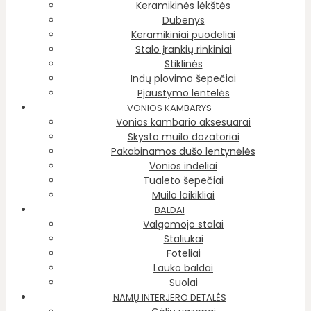
Keramikinės lėkštės
Dubenys
Keramikiniai puodeliai
Stalo įrankių rinkiniai
Stiklinės
Indų plovimo šepečiai
Pjaustymo lentelės
VONIOS KAMBARYS
Vonios kambario aksesuarai
Skysto muilo dozatoriai
Pakabinamos dušo lentynėlės
Vonios indeliai
Tualeto šepečiai
Muilo laikikliai
BALDAI
Valgomojo stalai
Staliukai
Foteliai
Lauko baldai
Suolai
NAMŲ INTERJERO DETALĖS