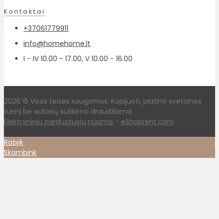
Kontaktai
+37061779911
info@homehome.lt
I - IV 10.00 - 17.00, V 10.00 - 16.00
2026 © Visos teisės saugomos. Kopijuoti, platinti svetainės
turinį be autorių sutikimo draudžiama.
Elektroninių parduotuvių nuoma
-
eShoprent.com
Rašyk
Skambink