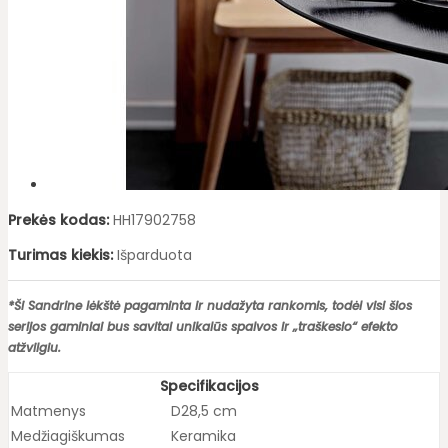
Prekės kodas:
HH17902758
Turimas kiekis:
Išparduota
*Ši Sandrine lėkštė pagaminta ir nudažyta rankomis, todėl visi šios
serijos gaminiai bus savitai unikalūs spalvos ir „traškesio“ efekto
atžvilgiu.
Specifikacijos
Matmenys
D28,5 cm
Medžiagiškumas
Keramika