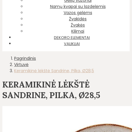
Gėlių vazonai
Namų kvapai su lazdelėmis
Vazos gėlėms
Žvakidės
Žvakės
Kilimai
DEKORO ELEMENTAI
VALIKLIAI
Pagrindinis
Virtuvė
Keramikinė lėkštė Sandrine, Pilka, Ø28,5
KERAMIKINĖ LĖKŠTĖ
SANDRINE, PILKA, Ø28,5