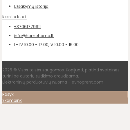
Užsakymų istorija
Kontaktai
+37061779911
info@homehome.lt
I - IV 10.00 - 17.00, V 10.00 - 16.00
2026 © Visos teisės saugomos. Kopijuoti, platinti svetainės
turinį be autorių sutikimo draudžiama.
Elektroninių parduotuvių nuoma
-
eShoprent.com
Rašyk
Skambink