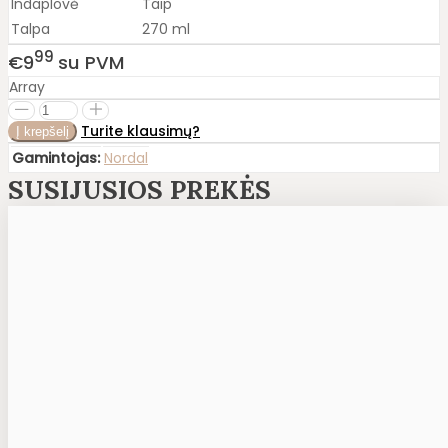
Indaplovė
Taip
Talpa
270 ml
99
€9
su PVM
Array
Turite klausimų?
Gamintojas:
Nordal
SUSIJUSIOS PREKĖS