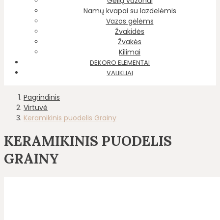
Gėlių vazonai
Namų kvapai su lazdelėmis
Vazos gėlėms
Žvakidės
Žvakės
Kilimai
DEKORO ELEMENTAI
VALIKLIAI
Pagrindinis
Virtuvė
Keramikinis puodelis Grainy
KERAMIKINIS PUODELIS
GRAINY