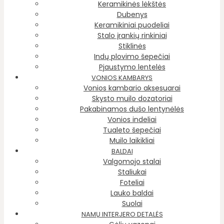
Keramikinės lėkštės
Dubenys
Keramikiniai puodeliai
Stalo įrankių rinkiniai
Stiklinės
Indų plovimo šepečiai
Pjaustymo lentelės
VONIOS KAMBARYS
Vonios kambario aksesuarai
Skysto muilo dozatoriai
Pakabinamos dušo lentynėlės
Vonios indeliai
Tualeto šepečiai
Muilo laikikliai
BALDAI
Valgomojo stalai
Staliukai
Foteliai
Lauko baldai
Suolai
NAMŲ INTERJERO DETALĖS