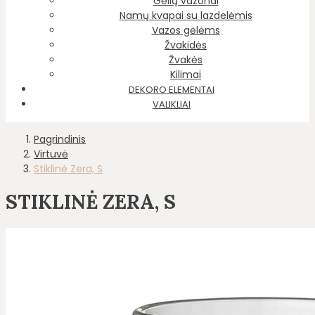
Gėlių vazonai
Namų kvapai su lazdelėmis
Vazos gėlėms
Žvakidės
Žvakės
Kilimai
DEKORO ELEMENTAI
VALIKLIAI
Pagrindinis
Virtuvė
Stiklinė Zera, S
STIKLINĖ ZERA, S