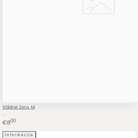
Stiklinė Zera, M
..
00
€8
Informacija