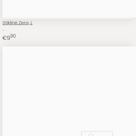
Stiklinė Zera, L
..
90
€9