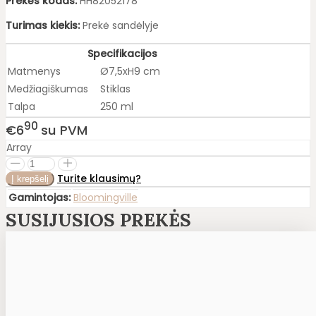
Prekės kodas:
HH82052178
Turimas kiekis:
Prekė sandėlyje
Specifikacijos
Matmenys
Ø7,5xH9 cm
Medžiagiškumas
Stiklas
Talpa
250 ml
90
€6
su PVM
Array
Turite klausimų?
Gamintojas:
Bloomingville
SUSIJUSIOS PREKĖS