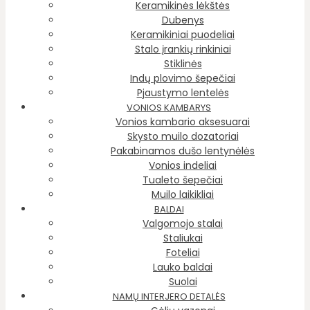
Keramikinės lėkštės
Dubenys
Keramikiniai puodeliai
Stalo įrankių rinkiniai
Stiklinės
Indų plovimo šepečiai
Pjaustymo lentelės
VONIOS KAMBARYS
Vonios kambario aksesuarai
Skysto muilo dozatoriai
Pakabinamos dušo lentynėlės
Vonios indeliai
Tualeto šepečiai
Muilo laikikliai
BALDAI
Valgomojo stalai
Staliukai
Foteliai
Lauko baldai
Suolai
NAMŲ INTERJERO DETALĖS