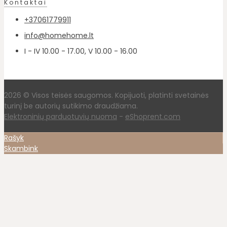
Kontaktai
+37061779911
info@homehome.lt
I - IV 10.00 - 17.00, V 10.00 - 16.00
2026 © Visos teisės saugomos. Kopijuoti, platinti svetainės
turinį be autorių sutikimo draudžiama.
Elektroninių parduotuvių nuoma
-
eShoprent.com
Rašyk
Skambink