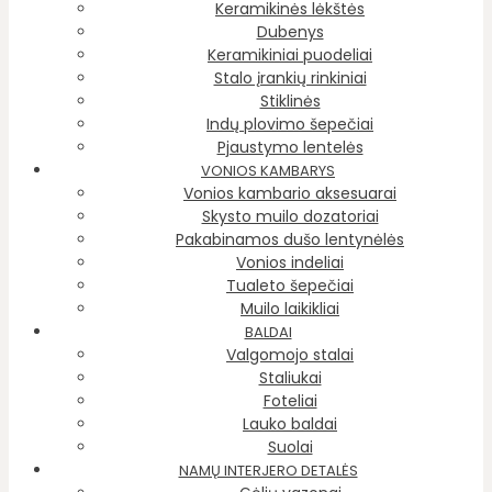
Keramikinės lėkštės
Dubenys
Keramikiniai puodeliai
Stalo įrankių rinkiniai
Stiklinės
Indų plovimo šepečiai
Pjaustymo lentelės
VONIOS KAMBARYS
Vonios kambario aksesuarai
Skysto muilo dozatoriai
Pakabinamos dušo lentynėlės
Vonios indeliai
Tualeto šepečiai
Muilo laikikliai
BALDAI
Valgomojo stalai
Staliukai
Foteliai
Lauko baldai
Suolai
NAMŲ INTERJERO DETALĖS