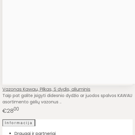
Vazonas Kawau, Pilkas, S dydis, aliuminis
Taip pat galite įsigyti didesnio dydžio ar juodos spalvos KAWAU
asortimento gėlių vazonus ..
00
€28
Informacija
Draugai ir partneriai