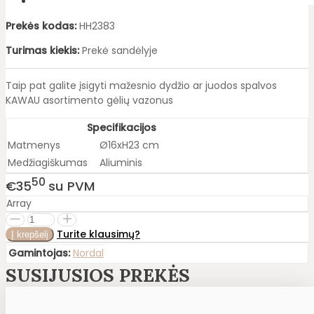
Prekės kodas:
HH2383
Turimas kiekis:
Prekė sandėlyje
Taip pat galite įsigyti mažesnio dydžio ar juodos spalvos
KAWAU asortimento gėlių vazonus
Specifikacijos
Matmenys
Ø16xH23 cm
Medžiagiškumas
Aliuminis
50
€35
su PVM
Array
Turite klausimų?
Gamintojas:
Nordal
SUSIJUSIOS PREKĖS