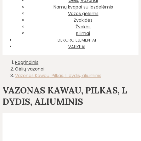
Gėlių vazonai
Namų kvapai su lazdelėmis
Vazos gėlėms
Žvakidės
Žvakės
Kilimai
DEKORO ELEMENTAI
VALIKLIAI
Pagrindinis
Gėlių vazonai
Vazonas Kawau, Pilkas, L dydis, aliuminis
VAZONAS KAWAU, PILKAS, L
DYDIS, ALIUMINIS