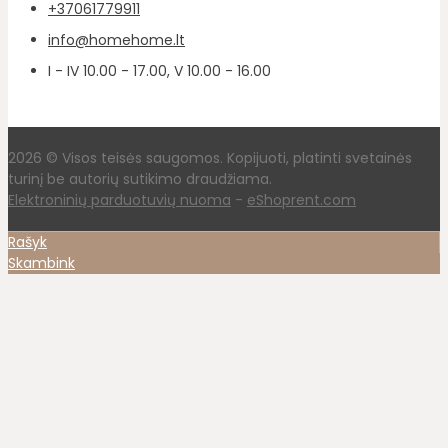
+37061779911
info@homehome.lt
I - IV 10.00 - 17.00, V 10.00 - 16.00
2026 © Visos teisės saugomos. Kopijuoti, platinti svetainės
turinį be autorių sutikimo draudžiama.
Elektroninių parduotuvių nuoma
-
eShoprent.com
Rašyk
Skambink