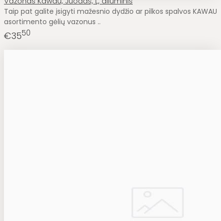
Vazonas Kawau, Juodas, L, aliuminis
Taip pat galite įsigyti mažesnio dydžio ar pilkos spalvos KAWAU
asortimento gėlių vazonus ..
50
€35