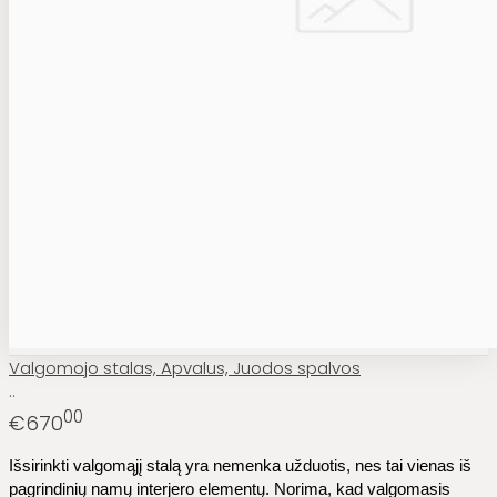
Valgomojo stalas, Apvalus, Juodos spalvos
..
00
€670
Išsirinkti valgomąjį stalą yra nemenka užduotis, nes tai vienas iš
pagrindinių namų interjero elementų. Norima, kad valgomasis