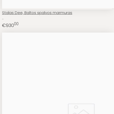
Stalas Dee, Baltos spalvos marmuras
..
00
€930