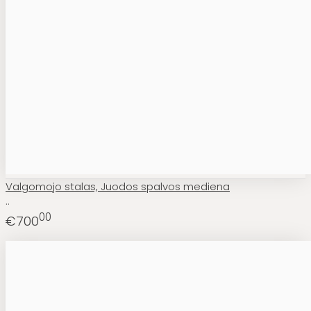
Valgomojo stalas, Juodos spalvos mediena
..
00
€700