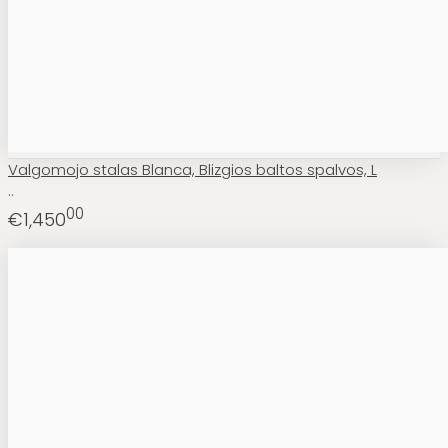
Valgomojo stalas Blanca, Blizgios baltos spalvos, L
..
00
€1,450