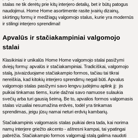
stalas ne tik derėtų prie kitų interjero detalių, bet ir būtų patogus
naudojimui. Home Home asortimente rasite įvairių dizainų,
skirtingų formų ir medžiagų valgomojo stalus, kurie yra modernūs
ir stilingi interjero sprendimai!
Apvalūs ir stačiakampiniai valgomojo
stalai
Klasikiniai ir unikalūs Home Home valgomojo stalai pasižymi
dviejų formų: apvalūs ir stačiakampiniai. Tradiciškai, valgomojo
stalą, įsivaizduojame stačiakampio formos, tačiau tai tikrai
nereiškia, kad kitokių interjero sprendimų negali būti. Apvalus
valgomojo stalas pasižymi savo lengvu judėjimu aplink jį: jis
puikiai tinkamas tiems, kurie dažnai savo namuose sulaukia
svečių arba turi gausią šeimą. Be to, apvalios formos valgomasis
stalas vizualiai nesumažina erdvės, todėl yra tinkamas
sprendimas, jeigu jūsų namai neturi erdvių kambarių.
Stačiakampinis valgomasis stalas puikiai dera tada, kai norima
namų interjere griežto akcento - aštresni kampai, tai ypatingai
pabrėžia. Stačiakampio formos valgomąjį stalą galima naudoti