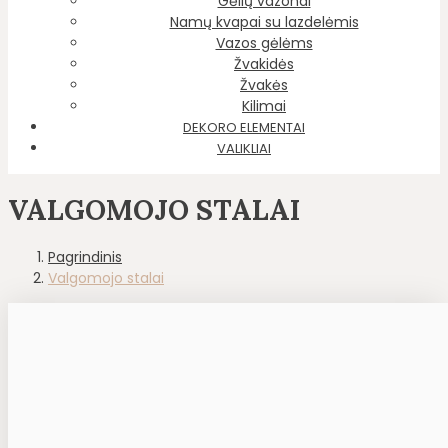
Gėlių vazonai
Namų kvapai su lazdelėmis
Vazos gėlėms
Žvakidės
Žvakės
Kilimai
DEKORO ELEMENTAI
VALIKLIAI
VALGOMOJO STALAI
Pagrindinis
Valgomojo stalai