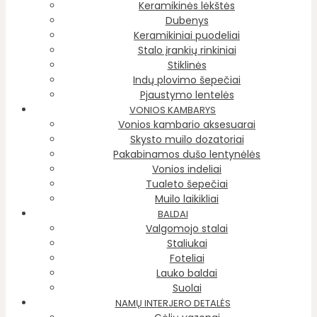
Keramikinės lėkštės
Dubenys
Keramikiniai puodeliai
Stalo įrankių rinkiniai
Stiklinės
Indų plovimo šepečiai
Pjaustymo lentelės
VONIOS KAMBARYS
Vonios kambario aksesuarai
Skysto muilo dozatoriai
Pakabinamos dušo lentynėlės
Vonios indeliai
Tualeto šepečiai
Muilo laikikliai
BALDAI
Valgomojo stalai
Staliukai
Foteliai
Lauko baldai
Suolai
NAMŲ INTERJERO DETALĖS