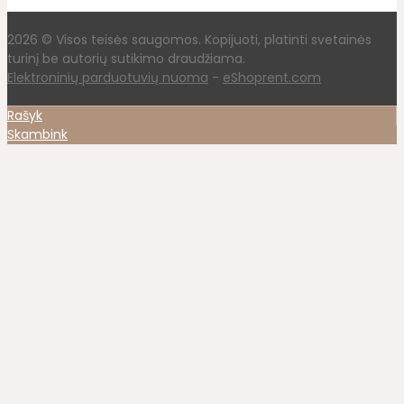
2026 © Visos teisės saugomos. Kopijuoti, platinti svetainės
turinį be autorių sutikimo draudžiama.
Elektroninių parduotuvių nuoma
-
eShoprent.com
Rašyk
Skambink