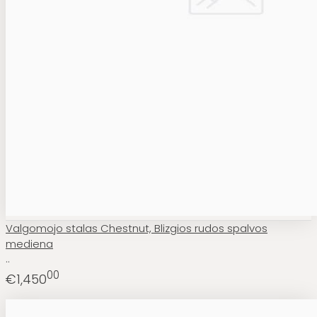
Valgomojo stalas Chestnut, Blizgios rudos spalvos
mediena
..
00
€1,450