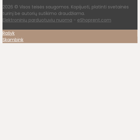
2026 © Visos teisės saugomos. Kopijuoti, platinti svetainės
turinį be autorių sutikimo draudžiama.
Elektroninių parduotuvių nuoma
-
eShoprent.com
Rašyk
Skambink