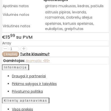
Apatinės natos
gintaro muskusas, kedras, pačiulis
aštrusis pipiras, levanda, 
Vidurinės natos
rozmarinas, čiobrelių aliejus
apelsinas, kartusis apelsinas, 
Viršutinės natos
eukaliptas, greipfrutas
99
€15
su PVM
Array
Turite klausimų?
Gamintojas:
Aromatic •89•
Informacija
Draugai ir partneriai
Pirkimo sąlygos ir taisyklės
Privatumo politika
Klientų aptarnavimas
Visos prekės