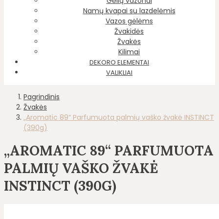
Gėlių vazonai
Namų kvapai su lazdelėmis
Vazos gėlėms
Žvakidės
Žvakės
Kilimai
DEKORO ELEMENTAI
VALIKLIAI
Pagrindinis
Žvakės
„Aromatic 89“ Parfumuota palmių vaško žvakė INSTINCT
(390g)
„AROMATIC 89“ PARFUMUOTA
PALMIŲ VAŠKO ŽVAKĖ
INSTINCT (390G)