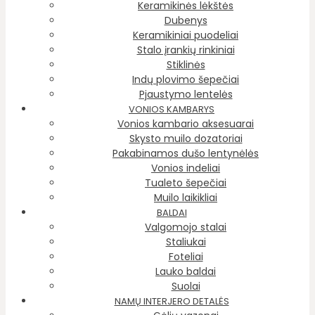
Keramikinės lėkštės
Dubenys
Keramikiniai puodeliai
Stalo įrankių rinkiniai
Stiklinės
Indų plovimo šepečiai
Pjaustymo lentelės
VONIOS KAMBARYS
Vonios kambario aksesuarai
Skysto muilo dozatoriai
Pakabinamos dušo lentynėlės
Vonios indeliai
Tualeto šepečiai
Muilo laikikliai
BALDAI
Valgomojo stalai
Staliukai
Foteliai
Lauko baldai
Suolai
NAMŲ INTERJERO DETALĖS