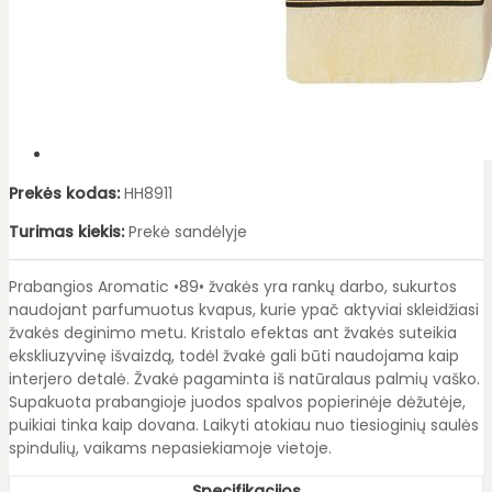
Prekės kodas:
HH8911
Turimas kiekis:
Prekė sandėlyje
Prabangios Aromatic •89• žvakės yra rankų darbo, sukurtos
naudojant parfumuotus kvapus, kurie ypač aktyviai skleidžiasi
žvakės deginimo metu. Kristalo efektas ant žvakės suteikia
ekskliuzyvinę išvaizdą, todėl žvakė gali būti naudojama kaip
interjero detalė. Žvakė pagaminta iš natūralaus palmių vaško.
Supakuota prabangioje juodos spalvos popierinėje dėžutėje,
puikiai tinka kaip dovana. Laikyti atokiau nuo tiesioginių saulės
spindulių, vaikams nepasiekiamoje vietoje.
Specifikacijos